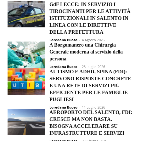
GdF LECCE: IN SERVIZIO I
TIROCINANTI PER LE ATTIVITÀ
ISTITUZIONALI IN SALENTO IN
LINEA CON LE DIRETTIVE
DELLA PREFETTURA
Loredana Buoso
-
4 Agosto 2026
A Borgomanero una Chirurgia
Generale moderna al servizio della
persona
Loredana Buoso
-
23 Luglio 2026
AUTISMO E ADHD, SPINA (FDI):
SERVONO RISPOSTE CONCRETE
E UNA RETE DI SERVIZI PIÙ
EFFICIENTE PER LE FAMIGLIE
PUGLIESI
Loredana Buoso
-
11 Luglio 2026
AEROPORTO DEL SALENTO, FDI:
CRESCE MA NON BASTA.
BISOGNA ACCELERARE SU
INFRASTRUTTURE E SERVIZI
Loredana Buoso
-
27 Giugno 2026